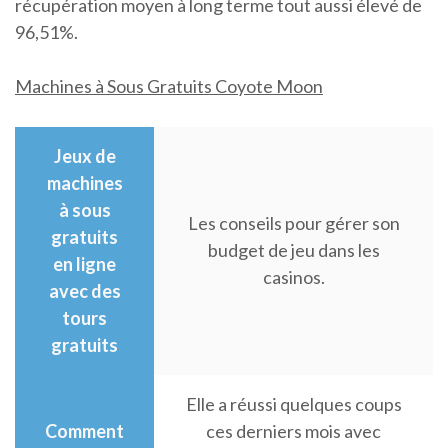
récupération moyen à long terme tout aussi élevé de
96,51%.
Machines à Sous Gratuits Coyote Moon
Jeux de
machines
à sous
Les conseils pour gérer son
gratuits
budget de jeu dans les
en ligne
casinos.
avec des
tours
gratuits
Elle a réussi quelques coups
Comment
ces derniers mois avec