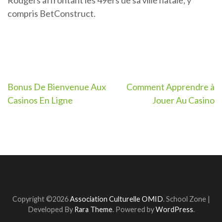
compris BetConstruct.
Post
Bonus De Bienvenue Aux
Comment Apprendre à
Casinos En Ligne
Jouer Au Casino
navigation
Copyright ©2026
Association Culturelle OMID
.
School Zone |
Developed By
Rara Theme
. Powered by
WordPress
.