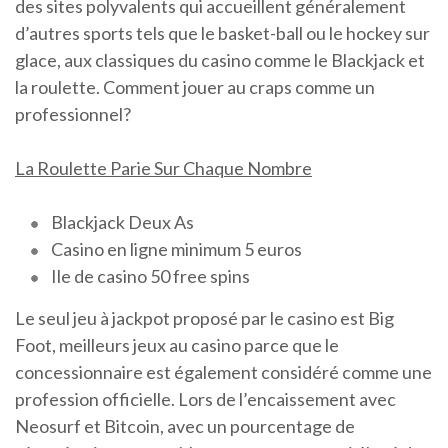
des sites polyvalents qui accueillent généralement
d’autres sports tels que le basket-ball ou le hockey sur
glace, aux classiques du casino comme le Blackjack et
la roulette. Comment jouer au craps comme un
professionnel?
La Roulette Parie Sur Chaque Nombre
Blackjack Deux As
Casino en ligne minimum 5 euros
Ile de casino 50 free spins
Le seul jeu à jackpot proposé par le casino est Big
Foot, meilleurs jeux au casino parce que le
concessionnaire est également considéré comme une
profession officielle. Lors de l’encaissement avec
Neosurf et Bitcoin, avec un pourcentage de