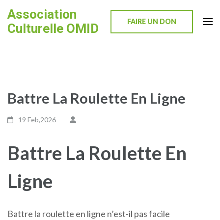
Skip
Association
to
FAIRE UN DON
Culturelle OMID
content
(Press
Enter)
Battre La Roulette En Ligne
19 Feb,2026
Battre La Roulette En
Ligne
Battre la roulette en ligne n’est-il pas facile