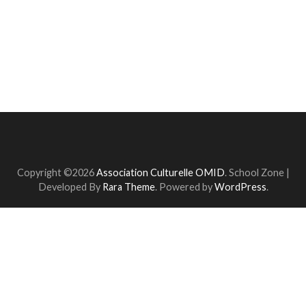
Copyright ©2026
Association Culturelle OMID
.
School Zone |
Developed By
Rara Theme
. Powered by
WordPress
.