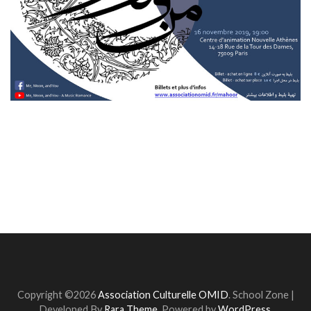
Copyright ©2026
Association Culturelle OMID
.
School Zone |
Developed By
Rara Theme
. Powered by
WordPress
.