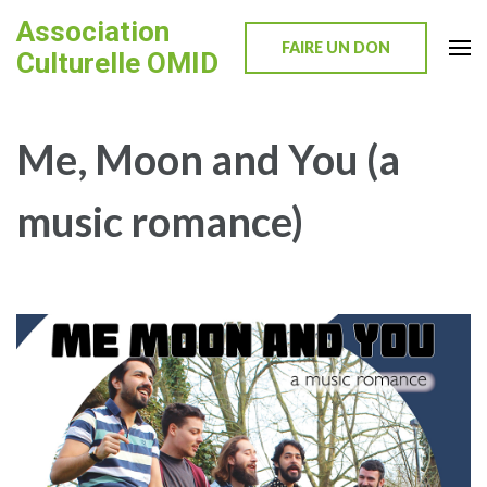
Skip
Association
to
FAIRE UN DON
Culturelle OMID
content
(Press
Enter)
Me, Moon and You (a
music romance)