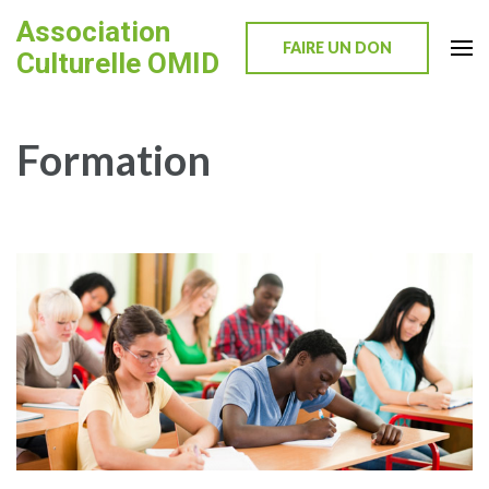
Skip
Association
to
FAIRE UN DON
Culturelle OMID
content
(Press
Enter)
Formation